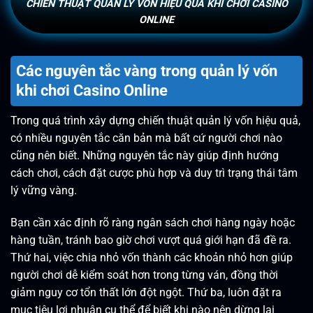
CHIẾN THUẬT QUẢN LÝ VỐN HIỆU QUẢ KHI CHƠI CASINO
ONLINE
Các nguyên tắc vàng trong quản lý vốn
khi chơi Casino Online
Trong quá trình xây dựng chiến thuật quản lý vốn hiệu quả,
có nhiều nguyên tắc căn bản mà bất cứ người chơi nào
cũng nên biết. Những nguyên tắc này giúp định hướng
cách chơi, cách đặt cược phù hợp và duy trì trạng thái tâm
lý vững vàng.
Bạn cần xác định rõ ràng ngân sách chơi hàng ngày hoặc
hàng tuần, tránh bao giờ chơi vượt quá giới hạn đã đề ra.
Thứ hai, việc chia nhỏ vốn thành các khoản nhỏ hơn giúp
người chơi dễ kiểm soát hơn trong từng ván, đồng thời
giảm nguy cơ tổn thất lớn đột ngột. Thứ ba, luôn đặt ra
mục tiêu lợi nhuận cụ thể để biết khi nào nên dừng lại