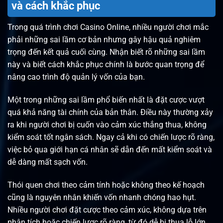
và cách khắc phục
Trong quá trình chơi Casino Online, nhiều người chơi mắc
phải những sai lầm cơ bản nhưng gây hậu quả nghiêm
trọng đến kết quả cuối cùng. Nhận biết rõ những sai lầm
này và biết cách khắc phục chính là bước quan trọng để
nâng cao trình độ quản lý vốn của bạn.
Một trong những sai lầm phổ biến nhất là đặt cược vượt
quá khả năng tài chính của bản thân. Điều này thường xảy
ra khi người chơi bị cuốn vào cảm xúc thắng thua, không
kiểm soát tốt ngân sách. Ngay cả khi có chiến lược rõ ràng,
việc bỏ qua giới hạn cá nhân sẽ dẫn đến mất kiểm soát và
dễ dàng mất sạch vốn.
Thói quen chơi theo cảm tính hoặc không theo kế hoạch
cũng là nguyên nhân khiến vốn nhanh chóng hao hụt.
Nhiều người chơi đặt cược theo cảm xúc, không dựa trên
phân tích hoặc chiến lược rõ ràng, từ đó dễ bị thua lỗ lớn