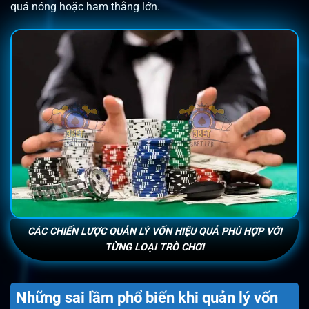
quá nóng hoặc ham thắng lớn.
CÁC CHIẾN LƯỢC QUẢN LÝ VỐN HIỆU QUẢ PHÙ HỢP VỚI
TỪNG LOẠI TRÒ CHƠI
Những sai lầm phổ biến khi quản lý vốn