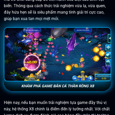
biển. Thông qua cách thức trải nghiệm vừa lạ, vừa quen,
đây hứa hẹn sẽ là siêu phẩm mang tính giải trí cực cao,
giúp bạn xua tan mọi mệt mỏi.
KHÁM PHÁ GAME BẮN CÁ THẦN RỒNG X8
Hiện nay, nếu bạn muốn trải nghiệm tựa game đầy thú vị
này, hệ thống X8 chính là điểm đến lý tưởng nhất. Với chất