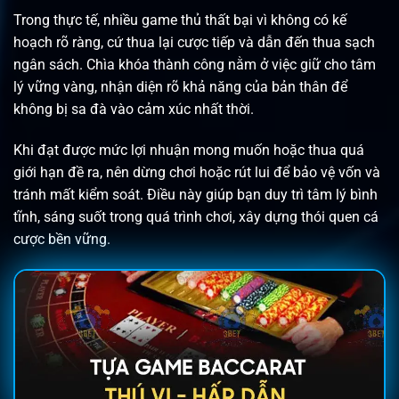
Trong thực tế, nhiều game thủ thất bại vì không có kế
hoạch rõ ràng, cứ thua lại cược tiếp và dẫn đến thua sạch
ngân sách. Chìa khóa thành công nằm ở việc giữ cho tâm
lý vững vàng, nhận diện rõ khả năng của bản thân để
không bị sa đà vào cảm xúc nhất thời.
Khi đạt được mức lợi nhuận mong muốn hoặc thua quá
giới hạn đề ra, nên dừng chơi hoặc rút lui để bảo vệ vốn và
tránh mất kiểm soát. Điều này giúp bạn duy trì tâm lý bình
tĩnh, sáng suốt trong quá trình chơi, xây dựng thói quen cá
cược bền vững.