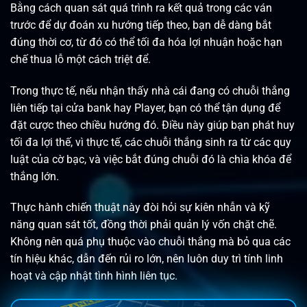
Bằng cách quan sát quá trình ra kết quả trong các ván
trước để dự đoán xu hướng tiếp theo, bạn dễ dàng bắt
đúng thời cơ, từ đó có thể tối đa hóa lợi nhuận hoặc hạn
chế thua lỗ một cách triệt để.
Trong thực tế, nếu nhận thấy nhà cái đang có chuỗi thắng
liên tiếp tại cửa bank hay Player, bạn có thể tận dụng để
đặt cược theo chiều hướng đó. Điều này giúp bạn phát huy
tối đa lợi thế, vì thực tế, các chuỗi thắng sinh ra từ các quy
luật của cờ bạc, và việc bắt đúng chuỗi đó là chìa khóa để
thắng lớn.
Thực hành chiến thuật này đòi hỏi sự kiên nhẫn và kỹ
năng quan sát tốt, đồng thời phải quản lý vốn chặt chẽ.
Không nên quá phụ thuộc vào chuỗi thắng mà bỏ qua các
tín hiệu khác, dẫn đến rủi ro lớn, nên luôn duy trì tính linh
hoạt và cập nhật tình hình liên tục.