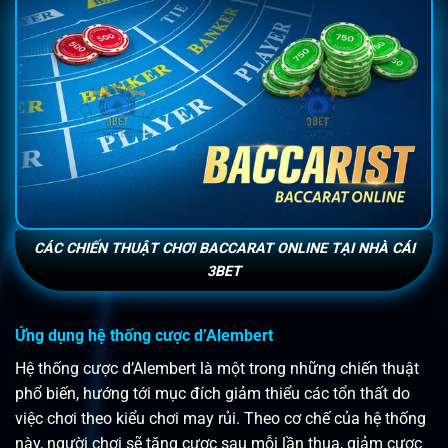
CÁC CHIẾN THUẬT CHƠI BACCARAT ONLINE TẠI NHÀ CÁI
3BET
Ứng dụng hệ thống cược d’Alembert
Hệ thống cược d’Alembert là một trong những chiến thuật
phổ biến, hướng tới mục đích giảm thiểu các tổn thất do
việc chơi theo kiểu chơi may rủi. Theo cơ chế của hệ thống
này, người chơi sẽ tăng cược sau mỗi lần thua, giảm cược