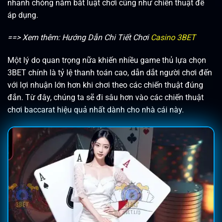
nhanh chóng nắm bắt luật chơi cũng như chiến thuật để
áp dụng.
==> Xem thêm: Hướng Dẫn Chi Tiết Chơi
Casino 3BET
Một lý do quan trọng nữa khiến nhiều game thủ lựa chọn
3BET chính là tỷ lệ thanh toán cao, dẫn dắt người chơi đến
với lợi nhuận lớn hơn khi chơi theo các chiến thuật đúng
đắn. Từ đây, chúng ta sẽ đi sâu hơn vào các chiến thuật
chơi baccarat hiệu quả nhất dành cho nhà cái này.