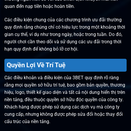
quan đến nạp tiền hoặc hoàn tiền.
Các điều kiện chung của các chương trình ưu đãi thường
quy định rằng chúng chỉ có hiệu lực trong một khoảng thời
gian cụ thể, ví dụ như trong ngày, hoặc trong tuần. Do đó,
người chơi cần theo dõi và sử dụng các ưu đãi trong thời
hạn quy định để không bỏ lỡ cơ hội.
Quyền Lợi Về Trí Tuệ
Các điều khoản và điều kiện của 3BET quy định rõ ràng
rằng mọi quyền sở hữu trí tuệ, bao gồm bản quyền, thương
hiệu, logo, thiết kế giao diện và tất cả nội dung hiển thị trên
nền tảng, đều thuộc quyền sở hữu độc quyền của công ty.
Khách hàng được phép sử dụng các dịch vụ mà công ty
cung cấp, nhưng không được phép sửa đổi hoặc thay đổi
cấu trúc của nền tảng.