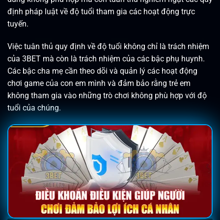
định pháp luật về độ tuổi tham gia các hoạt động trực
tuyến.
Việc tuân thủ quy định về độ tuổi không chỉ là trách nhiệm
của 3BET mà còn là trách nhiệm của các bậc phụ huynh.
Các bậc cha mẹ cần theo dõi và quản lý các hoạt động
chơi game của con em mình và đảm bảo rằng trẻ em
không tham gia vào những trò chơi không phù hợp với độ
tuổi của chúng.