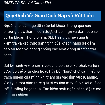
3BET.LTD Đối Với Game Thủ
Quy Định Về Giao Dịch Nạp và Rút Tiền
Người chơi cần nạp tiền vào tài khoản thông qua các
phương thức thanh toán được chấp nhận và đảm bảo số
dư tài khoản không bị âm. 3BET sẽ thực hiện quá trình
kiểm tra và xác thực danh tính của khách hàng để đảm
bảo an toàn và phòng chống các hoạt động rửa tiền trái
phép.
Bất kỳ hành vi vi phạm nào cũng có thể bị xử phạt, và tiền
cược có thể bị từ chối hoặc hủy bỏ. Người chơi cần hiểu rõ
trách nhiệm của mình khi tham gia vào lĩnh vực iGaming,
vì đây là một hình thức giải trí có tính may rủi và kết quả có
thể là thắng hoặc thua. Cần kiểm soát ngân sách, đặt cược
có trách nhiệm.